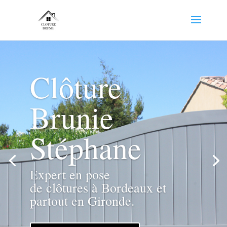
Clôture
Brunie
Stéphane
Expert en pose
de clôtures à Bordeaux et
partout en Gironde.